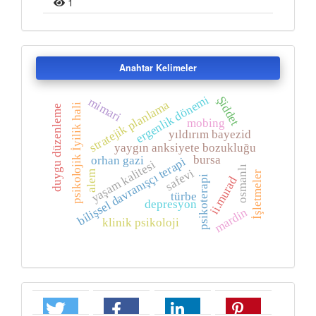
1
Anahtar Kelimeler
ergenlik dönemi
Şiddet
mimari
stratejik planlama
psikolojik İyilik hali
duygu düzenleme
mobing
yıldırım bayezid
yaygın anksiyete bozukluğu
bursa
orhan gazi
bilişsel davranışçı terapi
yaşam kalitesi
osmanlı
safevi
alem
İşletmeler
psikoterapi
ii.murad
türbe
depresyon
mardin
klinik psikoloji