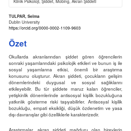
Klinik Psikoloji, Şiddet, Mobing, Akran Şiddeti
Main
TULPAR, Selma
Dublin University
Article
https://orcid.org/0000-0002-1109-9603
Content
Özet
Okullarda akranlarından şiddet gören öğrencilerin
sonraki yaşamlarındaki psikolojik etkileri ve bunun iş ile
sosyal yaşamlarına etkisi, önemli bir araştırma
konusunu oluşturur. Akran şiddeti, çocukların gelişim
dönemlerindeki duygusal ve sosyal sağlıklarını
etkileyebilir. Bu tür şiddete maruz kalan öğrenciler,
yetişkinlik dönemlerinde antisosyal kişilik bozukluğuna
yatkınlık gösterme riski taşıyabilirler. Antisosyal kişilik
bozukluğu, empati eksikliği, düşük özdenetim ve yasa
dışı davranışlar gibi özelliklerle karakterizedir.
Araştırmalar, akran şiddeti mağduru olan bireylerin