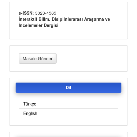
Yayınci
e-ISSN:
3023-4565
İnteraktif Bilim: Disiplinlerarası Araştırma ve
İncelemeler Dergisi
Makale
Makale Gönder
Gönder
Dil
Türkçe
English