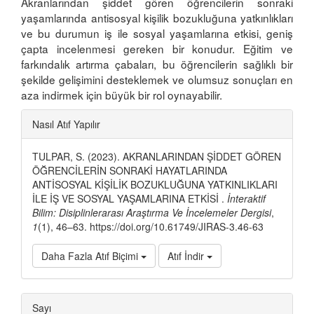
Akranlarından şiddet gören öğrencilerin sonraki
yaşamlarında antisosyal kişilik bozukluğuna yatkınlıkları
ve bu durumun iş ile sosyal yaşamlarına etkisi, geniş
çapta incelenmesi gereken bir konudur. Eğitim ve
farkındalık artırma çabaları, bu öğrencilerin sağlıklı bir
şekilde gelişimini desteklemek ve olumsuz sonuçları en
aza indirmek için büyük bir rol oynayabilir.
Article
Nasıl Atıf Yapılır
Details
TULPAR, S. (2023). AKRANLARINDAN ŞİDDET GÖREN
ÖĞRENCİLERİN SONRAKİ HAYATLARINDA
ANTİSOSYAL KİŞİLİK BOZUKLUĞUNA YATKINLIKLARI
İLE İŞ VE SOSYAL YAŞAMLARINA ETKİSİ .
İnteraktif
Bilim: Disiplinlerarası Araştırma Ve İncelemeler Dergisi
,
1
(1), 46–63. https://doi.org/10.61749/JIRAS-3.46-63
Daha Fazla Atıf Biçimi
Atıf İndir
Sayı