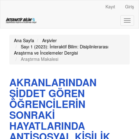
Main
Kayıt
Giriş
Navigation
Main
Toggl
Content
naviga
Sidebar
Ana Sayfa
Arşivler
Sayı 1 (2023): İnteraktif Bilim: Disiplinlerarası
Araştırma ve İncelemeler Dergisi
Araştırma Makalesi
AKRANLARINDAN
ŞİDDET GÖREN
ÖĞRENCİLERİN
SONRAKİ
HAYATLARINDA
ANTİSOSYAL KİŞİLİK