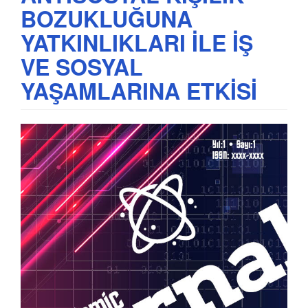
BOZUKLUĞUNA
YATKINLIKLARI İLE İŞ
VE SOSYAL
YAŞAMLARINA ETKİSİ
Article
Sidebar