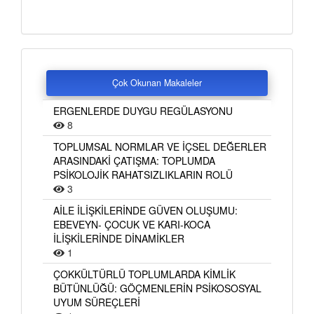
Çok Okunan Makaleler
ERGENLERDE DUYGU REGÜLASYONU
8
TOPLUMSAL NORMLAR VE İÇSEL DEĞERLER
ARASINDAKİ ÇATIŞMA: TOPLUMDA
PSİKOLOJİK RAHATSIZLIKLARIN ROLÜ
3
AİLE İLİŞKİLERİNDE GÜVEN OLUŞUMU:
EBEVEYN- ÇOCUK VE KARI-KOCA
İLİŞKİLERİNDE DİNAMİKLER
1
ÇOKKÜLTÜRLÜ TOPLUMLARDA KİMLİK
BÜTÜNLÜĞÜ: GÖÇMENLERİN PSİKOSOSYAL
UYUM SÜREÇLERİ