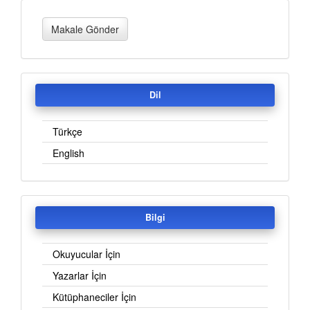
Makale
Makale Gönder
Gönder
Dil
Türkçe
English
Bilgi
Okuyucular İçin
Yazarlar İçin
Kütüphaneciler İçin