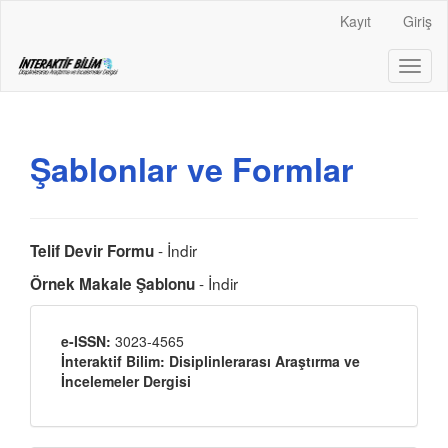
Main
Kayıt
Giriş
Navigation
Main
Toggl
Content
naviga
Sidebar
Şablonlar ve Formlar
- İndir
Telif Devir Formu
- İndir
Örnek Makale Şablonu
Yayınci
e-ISSN:
3023-4565
İnteraktif Bilim: Disiplinlerarası Araştırma ve
İncelemeler Dergisi