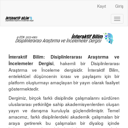
Main
Kayıt
Giriş
Navigation
Main
Toggl
Content
naviga
Sidebar
İnteraktif Bilim: Disiplinlerarası Araştırma ve
, hakemli bir Disiplinlerarası
İncelemeler Dergisi
Araştırma ve İnceleme dergisidir. İnteraktif Bilim,
entelektüel düşüncenin icrası ve paylaşımı için bir
platform oluşturmayı amaçlayan bir yayın olarak faaliyet
göstermektedir.
Dergimiz, birçok farklı disiplinde çalışmalarını sürdüren
uluslararası yetkinliğe sahip akademisyenlerden oluşan
yayın ve danışma kuruluyla güçlendirilmiştir. Temel
amacımız, farklı disiplinlerdeki akademik çalışmaları bir
araya getirerek bu çalışmaları bir diyalog içinde