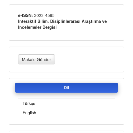
Yayınci
e-ISSN:
3023-4565
İnteraktif Bilim: Disiplinlerarası Araştırma ve
İncelemeler Dergisi
Makale
Makale Gönder
Gönder
Dil
Türkçe
English