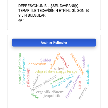
DEPRESYONUN BİLİŞSEL DAVRANIŞÇI
TERAPİ İLE TEDAVİSİNİN ETKİNLİĞİ: SON 10
YILIN BULGULARI
1
Anahtar Kelimeler
orhan gazi
yaşam kalitesi
stratejik planlama
anadolu
osmanlı
küresel pazarlar
Şiddet
depresyon
risk azaltma
safevi
psikoterapi
bilişsel davranışçı terapi
duygusal zekâ
mimari
İşletme yönetimi
klinik psikoloji
ii.murad
bursa
alem
mobing
ergenlik dönemi
türbe
jeopolitik